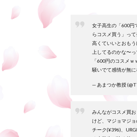
女子高生の「600
らコスメ買う」って
高くていいとおもう
上してるのかな〜っ
「600円のコスメ
騒いでて感情が無に
— あまつか教授 (@T
みんながコスメ買お
けど、マジョマジョの
チーク(¥396)、UR