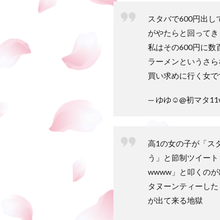
スタバで600円出
がやたらと回ってき
私はその600円に数
ラーメンというさら
買い求めに行く女で
— ゆゆ☺︎@初マタ11w 
高1の女の子が「ス
う」と節制ツイート
wwww」と叩くの
タヌーンティーした
が出て来る地獄