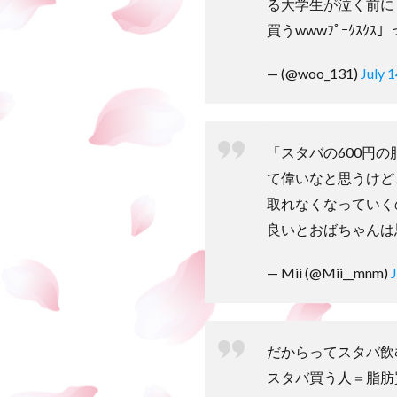
る大学生が泣く前に
買うwwwﾌﾟｰｸｽｸ
— (@woo_131)
July 
「スタバの600円
て偉いなと思うけど
取れなくなっていく
良いとおばちゃんは
— Mii (@Mii__mnm)
J
だからってスタバ飲
スタバ買う人＝脂肪