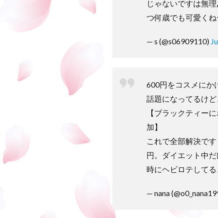
じゃないですは無理
つ何歳でも可愛くね
— s (@s06909110)
Ju
600円をコスメに
話題になってるけど
【ブラックティーに
加】
これで全部解決です！甘
円。ダイエット中だ
時にヘビロテしてる
— nana (@o0_nana19