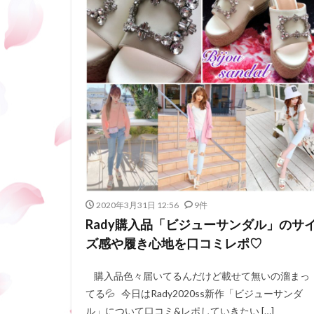
2020年3月31日 12:56
9件
Rady購入品「ビジューサンダル」のサ
ズ感や履き心地を口コミレポ♡
購入品色々届いてるんだけど載せて無いの溜まっ
てる💦 今日はRady2020ss新作「ビジューサンダ
ル」について口コミ&レポしていきたい […]