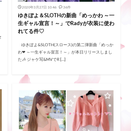
2020年3月27日 10:46
36件
ゆきぽよ＆SLOTHの新曲「めっかわ ～一
生ギャル宣言！～」でRadyが衣装に使わ
れてる件♡
セ
ゆきぽよ&SLOTH(スロース)の第二弾新曲「めっか
わ❤︎ ～一生ギャル宣言！～」が本日リリースしまし
た🎶 ジャケ写&MVでR […]