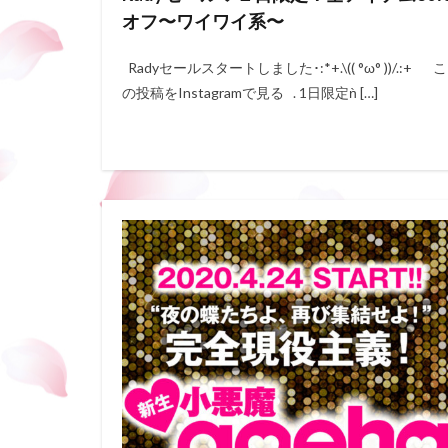
オフ〜ワイワイ系〜
Radyセールスタートしました･:*+.\(( °ω° ))/.:+ こ
の投稿をInstagramで見る . 1日限定ǹ […]