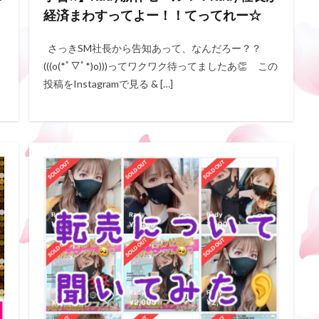
経済まわすってよー！！てってれー☆
さっきSM社長から告知あって、なんだろー？？
(((o(*ﾟ▽ﾟ*)o)))ってワクワク待ってましたあ👏 この
投稿をInstagramで見る & […]