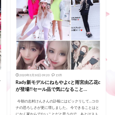
2020年3月30日 09:20
15件
イ
Rady新モデルにねもやよcと雨宮由乙花c
が登場!!セール品で気になること…
今朝の志村けんさんの訃報にはビックリして…コロ
ナの恐ろしさが更に増しました。 今できることはと
にかく家からでないことだと思うので、あとはスト