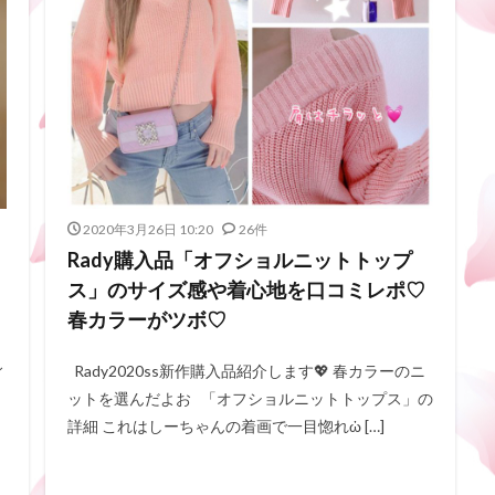
2020年3月26日 10:20
26件
Rady購入品「オフショルニットトップ
ス」のサイズ感や着心地を口コミレポ♡
春カラーがツボ♡
ィ
Rady2020ss新作購入品紹介します💖 春カラーのニ
ットを選んだよお 「オフショルニットトップス」の
詳細 これはしーちゃんの着画で一目惚れὠ […]