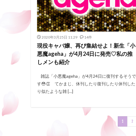
2020年3月25日 11:29
14件
現役キャバ嬢、再び集結せよ！新生「小
悪魔ageha」が4月24日に発売♡私の推
しメンも紹介
雑誌「小悪魔ageha」が4月24日に復刊するそうで
す😳👏 てかまじ、休刊したり復刊したり休刊した
り似たような雑 […]
1
2