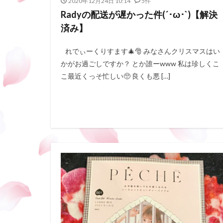
2020年12月24日 10:14
5件
Radyの配送が遅かった件(´･ω･`)【解決
済み】
れでぃーくりすます🎄🎅 みなさんクリスマスはい
かがお過ごしですか？ とか誰ーwww 私は珍しくこ
こ最近くっそ忙しい🥺 良くも悪 […]