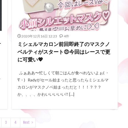
2020年12月16日 12:23
4件
オ
ミシェルマカロン前回即終了のマスクノ
ベルティがスタート😍今回はレースで更
に可愛い💖
ふぁああ〜忙しくて朝ごはんが食べれないよぉ( ・
て
∇・) Radyがセール始まったと思ったらミシェルマ
カロンがマスクノベ始まっただと！！！？？？
か、、、、かわいいいいい!! […]
3
4
Next