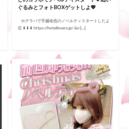
ぐるみとフォトBOXゲットしよ💖
ホテラバで手越祐也のノベルティスタートしたよ
👏 ⬇︎⬇︎⬇︎ https://hotellovers.jp/ &n […]