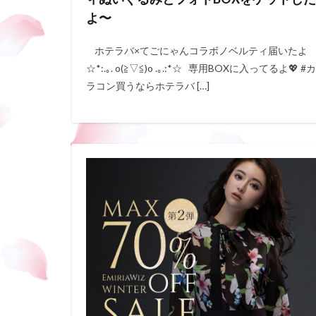
よ〜
ホテラバ×てごにゃんコラボノベルティ届いたよ
☆*:.｡. o(≧▽≦)o .｡.:*☆ 専用BOXに入ってるよ💖 #カ
ラコン買うならホテラバ […]