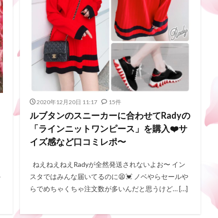
2020年12月20日 11:17
15件
ルブタンのスニーカーに合わせてRadyの
「ラインニットワンピース」を購入❤️サ
イズ感など口コミレポ〜
ねえねえねえRadyが全然発送されないよお〜 イン
の
スタではみんな届いてるのに😫💓 ノベやらセールや
らでめちゃくちゃ注文数が多いんだと思うけど… […]