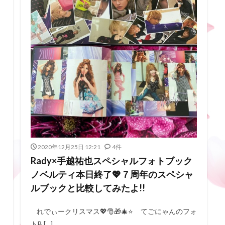
2020年12月25日 12:21
4件
Rady×手越祐也スペシャルフォトブック
ノベルティ本日終了💖７周年のスペシャ
ルブックと比較してみたよ!!
れでぃークリスマス💖🎅🎁🎄⭐️ てごにゃんのフォ
トB […]