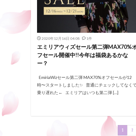
2020年12月16日 04:08
1件
エミリアウィズセール第二弾MAX70%
フセール開催中!!今年は福袋あるかな
ー？
EmiriaWizセール第二弾 MAX70%オフセールが12
時〜スタートしました✨ 普通にチェックしてなく
乗り遅れた← エミリアはいつも第二弾 […]
1
2