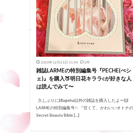
2020年12月21日 11:04
2件
雑誌LARMEの特別編集号『PECHE(ぺシ
ェ)』を購入🍑明日花キララcが好きな人
は読んでみて〜
久しぶりに姉ageha以外の雑誌を購入したよー🙌
LARMEの特別編集号✨ 『甘くて、かわいいオトナ
Secret Beauty Bible […]