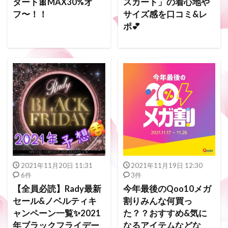
タート🎀MAX30%オ
スカート」の着心地や
フ〜！！
サイズ感を口コミ&レ
ポ💕
2021年11月20日 11:31
2021年11月19日 12:30
6件
3件
【全員必読】Rady最新
今年最後のQoo10メガ
セール&ノベルティキ
割りみんな何買っ
ャンペーン一覧✨2021
た？？おすすめ&気に
年ブラックフライデー
なるアイテムなどな