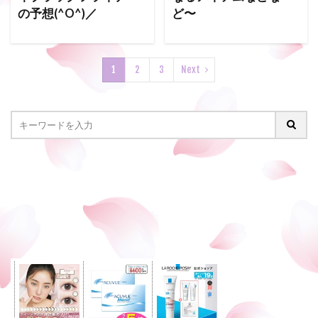
の予想(^O^)／
ど〜
1
2
3
Next