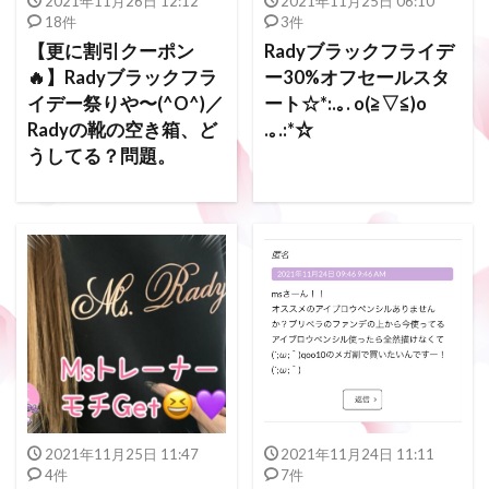
2021年11月26日 12:12
2021年11月25日 06:10
18件
3件
【更に割引クーポン
Radyブラックフライデ
🔥】Radyブラックフラ
ー30%オフセールスタ
イデー祭りや〜(^O^)／
ート☆*:.｡. o(≧▽≦)o
Radyの靴の空き箱、ど
.｡.:*☆
うしてる？問題。
2021年11月25日 11:47
2021年11月24日 11:11
4件
7件