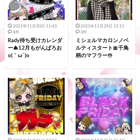
2021年11月30日 11:43
2021年11月29日 12:15
4件
3件
Rady待ち受けカレンダ
ミシェルマカロンノベ
ー🎄12月もがんばろお
ルティスタート🎀千鳥
o(｀ω´ )o
柄のマフラー☃️