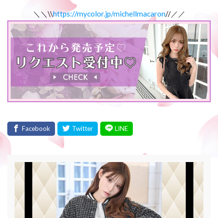
＼＼\\
https://mycolor.jp/michellmacaron
//／／