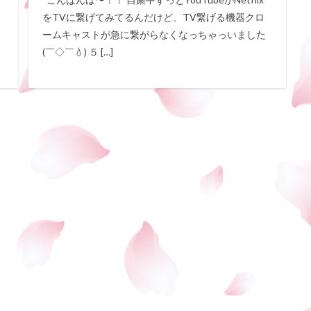
をTVに繋げてみてるんだけど、TV繋げる機器クロ
ームキャストが急に繋がらなくなっちゃっいました
(￣◇￣💧) ５ […]