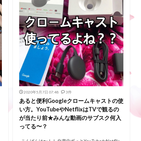
2020年5月7日 07:48
3件
あると便利Googleクロームキャストの使
い方。YouTubeやNetflixはTVで観るの
が当たり前★みんな動画のサブスク何入
ってる〜？
し
こんばんは〜！！ 自粛中ずっとYouTubeかNetflix