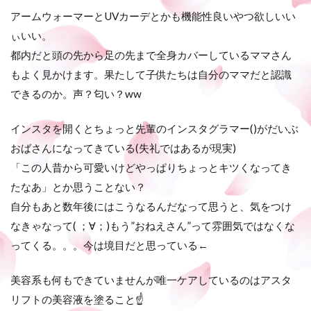
アームウォーマーとUVカーデとかも機能性良いやつ欲しいい
ぃいい。
都内だと頭の先から足の先まで全身カバーしているママさん
もよく見かけます。果たして子供たちは自分のママだと認識
できるのか。声？匂い？ww
インスタを開くとちょっと先輩のインスタグラマー()がだいぶ
おばさんになってきている(失礼ではあるが現実)
「この人昔から可愛いけどやっぱりちょっとキツくなってき
たなあ」とか思うことない？
自分もあと数年後にはこうなるんだなって思うと、気をつけ
なきゃなって( ；∀；)もう”おねえさん”って雰囲気ではなくな
ってくる。。。今は境目だと思っている←
美容系も何もできていませんが唯一ケアしているのはアスタ
リフトの美容液を塗ること☝️