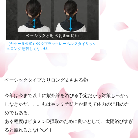
（ヤケーヌ公式）99.9 ブラックレーベル スタイリッシ
ュロング 息苦しくないU…
ベーシックタイプよりロング丈もある👍
今年は今まで以上に紫外線を浴びる予定だから対策しっかり
しなきゃだ。。。もはやシミ予防とか超えて体力の消耗のた
めでもある。
ある程度はビタミンD摂取のために良いとして、太陽浴びすぎ
ると疲れるよな( ^ω^ )