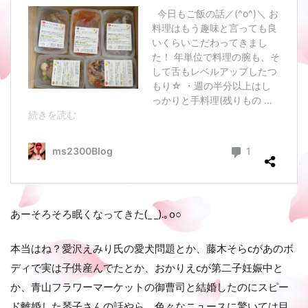
あーそろそろ眠くなってきた(_ _).｡o○
本当はね？愛沢えみり氏の愛犬問題とか、藤木そらcがあのボ
ディで実は子供産んでたとか、おかりえcが第二子妊娠中と
か、青山フラワーマーケットの御曹司と結婚したのにスピー
ド離婚した琴子さんの話やら、色々なニュースに驚いては目