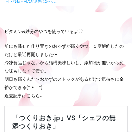
引・後払不可/1配送先に2セッ…
ビタミン&鉄分のやつを使っているよ♡
前にも載せた作り置きのおかずが届くやつ、１度解約したの
だけど最近再開しました〜
冷凍食品じゃないから結構美味しいし、添加物が無いから変
な味もしなくて安心。
明日も届くんだ〜おかずのストックがあるだけで気持ちに余
裕ができる(*´∇｀*)
過去記事はこちら↓