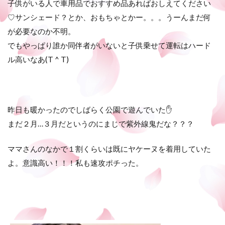
子供がいる人で車用品でおすすめ品あればおしえてください
♡サンシェード？とか、おもちゃとかー。。。うーんまだ何
が必要なのか不明。
でもやっぱり誰か同伴者がいないと子供乗せて運転はハード
ル高いなあ(T ^ T)
昨日も暖かったのでしばらく公園で遊んでいた✋
まだ２月…３月だというのにまじで紫外線鬼だな？？？
ママさんのなかで１割くらいは既にヤケーヌを着用していた
よ。意識高い！！！私も速攻ポチった。